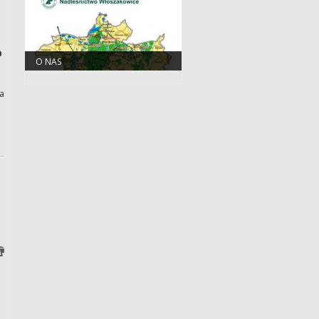
D
O NAS
a