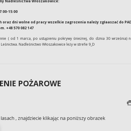
ny Nadlesnictwa Włoszakowice:
7:00-15:00
oraz dni wolne od pracy wszelkie zagrozenia należy zgłaaszać do PA
om. +48 570 082 147
nie ( od 1 marca, po ustąpieniu pokrywy śnieżnej, do dznia 30 września) n
y Leśnictwa. Nadleśnictwo Włoszakowice leży w strefie 9_D
ENIE POŻAROWE
asach , znajdziecie klikając na poniższy obrazek