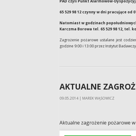
PAD czyli Punkt Alarmowow-Dyspozycyj
65 529 98 12 czynny w dni pracujące od 0
Natomiast w godzinach popołudniowych 
Karczma Borowa tel. 65 529 98 12, tel. k
Zagrożenie pożarowe ustalane jest codzien
godzine 9:00 i 13:00 przez Instytut Badawcz
AKTUALNE ZAGROŻ
09.05.2014 | MAREK WĄSOWICZ
Aktualne zagrożenie pożarowe w l