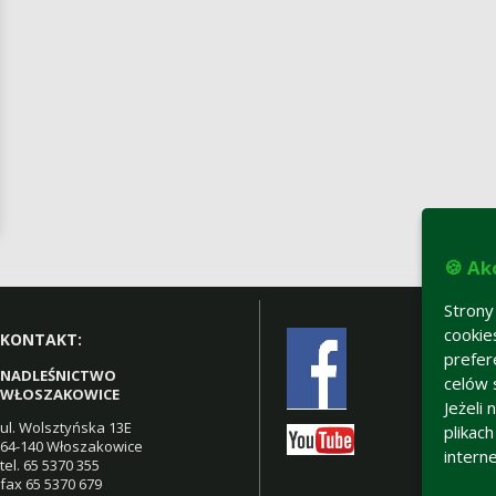
🍪 Ak
Strony
cookie
KONTAKT:
prefer
NADLEŚNICTWO
celów 
WŁOSZAKOWICE
Jeżeli
ul. Wolsztyńska 13E
plikac
64-140 Włoszakowice
intern
tel. 65 5370 355
fax 65 5370 679