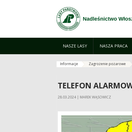
Przejdź do treści
Nadleśnictwo Włos
NASZE LASY
NASZA PRACA
Informacje
Zagrożenie pożarowe
TELEFON ALARMO
28.03.2024 | MAREK WĄSOWICZ