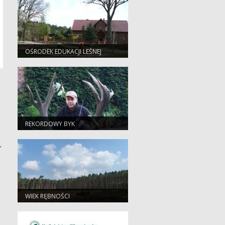
OŚRODEK EDUKACJI LEŚNEJ
ZASKRONIEC
REKORDOWY BYK
,
WIEK RĘBNOŚCI