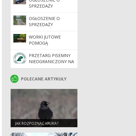
SPRZEDAŻY
SAMOCHODU
OGŁOSZENIE O
SPRZEDAŻY
SZLABANÓW
LEŚNYCH - III
WORKI JUTOWE
POSTĘPOWANIE
POMOGĄ
ZATRZYMAĆ WODĘ W
LASACH
PRZETARG PISEMNY
NIEOGRANICZONY NA
DEMONTAŻ
OGRODZENIA ASF
POLECANE ARTYKUŁY
POLECANE ARTYKUŁY
JAK ROZPOZNAĆ KRUKA?