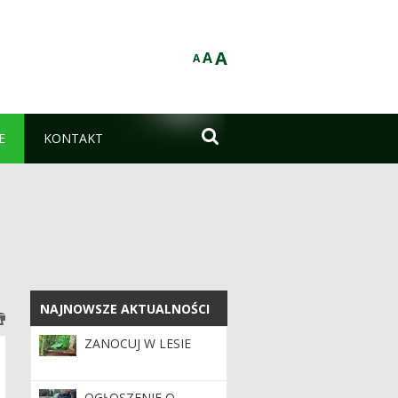
A
A
A

E
KONTAKT
NAJNOWSZE AKTUALNOŚCI
NAJNOWSZE AKTUALNOŚCI
ZANOCUJ W LESIE
OGŁOSZENIE O