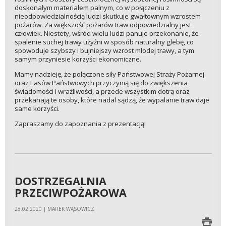
doskonałym materiałem palnym, co w połączeniu z
nieodpowiedzialnością ludzi skutkuje gwałtownym wzrostem
pożarów. Za większość pożarów traw odpowiedzialny jest
człowiek. Niestety, wśród wielu ludzi panuje przekonanie, że
spalenie suchej trawy użyźni w sposób naturalny glebę, co
spowoduje szybszy i bujniejszy wzrost młodej trawy, a tym
samym przyniesie korzyści ekonomiczne.
Mamy nadzieję, że połączone siły Państwowej Straży Pożarnej
oraz Lasów Państwowych przyczynią się do zwiększenia
świadomości i wrażliwości, a przede wszystkim dotrą oraz
przekanają te osoby, które nadal sądzą, że wypalanie traw daje
same korzyści.
Zapraszamy do zapoznania z prezentacją!
DOSTRZEGALNIA
PRZECIWPOŻAROWA
28.02.2020 | MAREK WĄSOWICZ