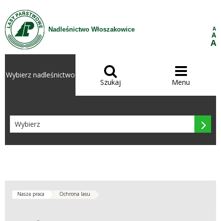
Przejdź do treści
A
Nadleśnictwo Włoszakowice
A
A


Wybierz nadleśnictwo
Szukaj
Menu

Nasza praca
Ochrona lasu