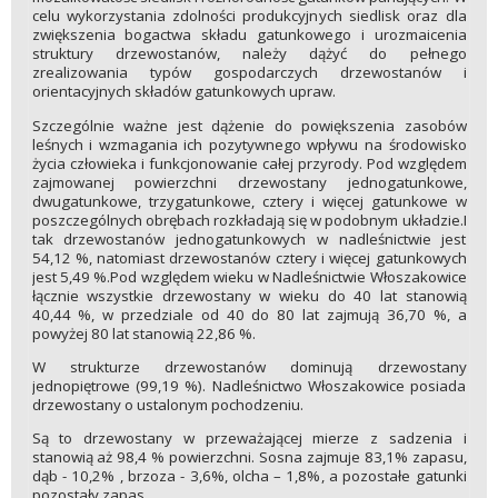
celu wykorzystania zdolności produkcyjnych siedlisk oraz dla
zwiększenia bogactwa składu gatunkowego i urozmaicenia
struktury drzewostanów, należy dążyć do pełnego
zrealizowania typów gospodarczych drzewostanów i
orientacyjnych składów gatunkowych upraw.
Szczególnie ważne jest dążenie do powiększenia zasobów
leśnych i wzmagania ich pozytywnego wpływu na środowisko
życia człowieka i funkcjonowanie całej przyrody. Pod względem
zajmowanej powierzchni drzewostany jednogatunkowe,
dwugatunkowe, trzygatunkowe, cztery i więcej gatunkowe w
poszczególnych obrębach rozkładają się w podobnym układzie.I
tak drzewostanów jednogatunkowych w nadleśnictwie jest
54,12 %, natomiast drzewostanów cztery i więcej gatunkowych
jest 5,49 %.Pod względem wieku w Nadleśnictwie Włoszakowice
łącznie wszystkie drzewostany w wieku do 40 lat stanowią
40,44 %, w przedziale od 40 do 80 lat zajmują 36,70 %, a
powyżej 80 lat stanowią 22,86 %.
W strukturze drzewostanów dominują drzewostany
jednopiętrowe (99,19 %). Nadleśnictwo Włoszakowice posiada
drzewostany o ustalonym pochodzeniu.
Są to drzewostany w przeważającej mierze z sadzenia i
stanowią aż 98,4 % powierzchni. Sosna zajmuje 83,1% zapasu,
dąb - 10,2% , brzoza - 3,6%, olcha – 1,8%, a pozostałe gatunki
pozostały zapas.