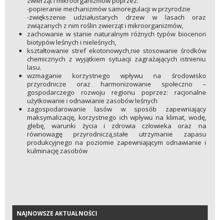
zwierząt i mikroorganizmów poprzez:
-popieranie mechanizmów samoregulacji w przyrodzie
-zwiększenie udziałustarych drzew w lasach oraz
związanych z nim roślin zwierząt i mikroorganizmów,
zachowanie w stanie naturalnym różnych typów biocenon
biotypów leśnych i nieleśnych,
kształtowanie stref ekotonowych,nie stosowanie środków
chemicznych z wyjątkiem sytuacji zagrażających istnieniu
lasu.
wzmaganie korzystnego wpływu na środowisko
przyrodnicze oraz harmonizowanie społeczno –
gospodarczego rozwoju regionu poprzez: racjonalne
użytkowanie i odnawianie zasobów leśnych
zagospodarowanie lasów w sposób zapewniający
maksymalizację, korzystnego ich wpływu na klimat, wodę,
glebę, warunki życia i zdrowia człowieka oraz na
równowagę przyrodniczą,stałe utrzymanie zapasu
produkcyjnego na poziomie zapewniającym odnawianie i
kulminację zasobów
NAJNOWSZE AKTUALNOŚCI
NAJNOWSZE AKTUALNOŚCI