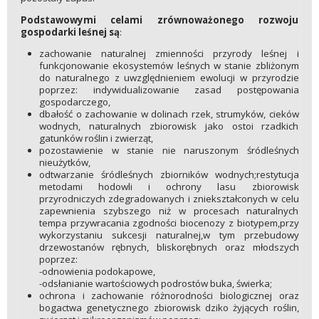
Podstawowymi celami zrównoważonego rozwoju
gospodarki leśnej są
:
zachowanie naturalnej zmienności przyrody leśnej i
funkcjonowanie ekosystemów leśnych w stanie zbliżonym
do naturalnego z uwzględnieniem ewolucji w przyrodzie
poprzez: indywidualizowanie zasad postępowania
gospodarczego,
dbałość o zachowanie w dolinach rzek, strumyków, cieków
wodnych, naturalnych zbiorowisk jako ostoi rzadkich
gatunków roślin i zwierząt,
pozostawienie w stanie nie naruszonym śródleśnych
nieużytków,
odtwarzanie śródleśnych zbiorników wodnych;restytucja
metodami hodowli i ochrony lasu zbiorowisk
przyrodniczych zdegradowanych i zniekształconych w celu
zapewnienia szybszego niż w procesach naturalnych
tempa przywracania zgodności biocenozy z biotypem,przy
wykorzystaniu sukcesji naturalnej,w tym przebudowy
drzewostanów rębnych, bliskorębnych oraz młodszych
poprzez:
-odnowienia podokapowe,
-odsłanianie wartościowych podrostów buka, świerka;
ochrona i zachowanie różnorodności biologicznej oraz
bogactwa genetycznego zbiorowisk dziko żyjących roślin,